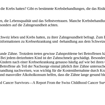
ie Krebs hatten? Gibt es bestimmte Krebsbehandlungen, die das Risi
chen, die Lebensqualität und das Selbstvertrauen. Manche Krebsbehan
esonders auf die Zahngesundheit achten.
Schweiz leben und Krebs hatten, zu ihrer Zahngesundheit befragt. Zum
 Informationen zu Krebserkrankung und -behandlung aus dem Schweizer
de Zähne. Trotzdem treten gewisse Zahnprobleme bei Betroffenen häufi
ei jedem dreizehnten Kind ist der Zahnschmelz geschädigt. Besonders 
 Kindern nach einer Krebserkrankung genauso häufig auf wie bei ihren 
troffene als Teil der Nachsorge einmal jährlich ihre Zähne untersuch
ehandlung nachweisen, was wichtig für die Kostenübernahme durch Krank
nd massvoller Alkoholkonsum helfen, dass die Zähne lange gesund bl
dhood Cancer Survivors—A Report From the Swiss Childhood Cancer Sur