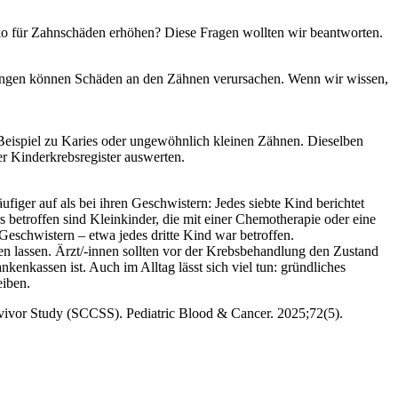
ko für Zahnschäden erhöhen? Diese Fragen wollten wir beantworten.
dlungen können Schäden an den Zähnen verursachen. Wenn wir wissen,
 Beispiel zu Karies oder ungewöhnlich kleinen Zähnen. Dieselben
 Kinderkrebsregister auswerten.
ger auf als bei ihren Geschwistern: Jedes siebte Kind berichtet
betroffen sind Kleinkinder, die mit einer Chemotherapie oder eine
Geschwistern – etwa jedes dritte Kind war betroffen.
en lassen. Ärzt/-innen sollten vor der Krebsbehandlung den Zustand
enkassen ist. Auch im Alltag lässt sich viel tun: gründliches
eiben.
vivor Study (SCCSS). Pediatric Blood & Cancer. 2025;72(5).