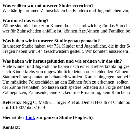
Was wollten wir mit unserer Studie erreichen?
Wie häufig kommen Zahnschäden bei Kindern und Jugendlichen vor, d
Warum ist das wichtig?
Zähne sind nicht nur zum Kauen da – sie sind wichtig für das Spre
wer für Zahnschäden anfällig ist, können Ärzt/-innen und Familien b
Was haben wir in unserer Studie genau gemacht?
In unserer Studie haben wir 731 Kinder und Jugendliche, die in der 
Fragen haben wir 144 Geschwistern gestellt. Wir konnten ausserdem
Was haben wir herausgefunden und wie ordnen wir das ein?
Viele Kinder und Jugendliche haben nach einer Krebserkrankung gesun
nach Kinderkrebs von ungewöhnlich kleinen oder fehlenden Zähnen. B
Stammzelltransplantation behandelt wurden. Karies hingegen trat bei
Um mögliche Folgeschäden an den Zähnen früh zu erkennen, sollten Be
der Zähne festhalten. So lassen sich spätere Schäden als Folge der B
Zähneputzen, Zahnseide, eine zuckerarme Ernährung, kein Rauchen u
Referenz:
Nigg C, Matti C, Jörger P, et al. Dental Health of Chil
doi:10.1002/pbc.31629
Hier ist der
Link
zur ganzen Studie (Englisch)
.
Kontakt: