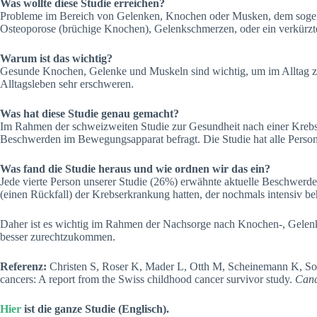
Was wollte diese Studie erreichen?
Probleme im Bereich von Gelenken, Knochen oder Musken, dem sogena
Osteoporose (brüchige Knochen), Gelenkschmerzen, oder ein verkürztes
Warum ist das wichtig?
Gesunde Knochen, Gelenke und Muskeln sind wichtig, um im Alltag 
Alltagsleben sehr erschweren.
Was hat diese Studie genau gemacht?
Im Rahmen der schweizweiten Studie zur Gesundheit nach einer Krebs
Beschwerden im Bewegungsapparat befragt. Die Studie hat alle Person
Was fand die Studie heraus und wie ordnen wir das ein?
Jede vierte Person unserer Studie (26%) erwähnte aktuelle Beschwerd
(einen Rückfall) der Krebserkrankung hatten, der nochmals intensiv be
Daher ist es wichtig im Rahmen der Nachsorge nach Knochen-, Gelenk
besser zurechtzukommen.
Referenz:
Christen S, Roser K, Mader L, Otth M, Scheinemann K, Somm
cancers: A report from the Swiss childhood cancer survivor study.
Canc
Hier
ist die ganze Studie (Englisch).