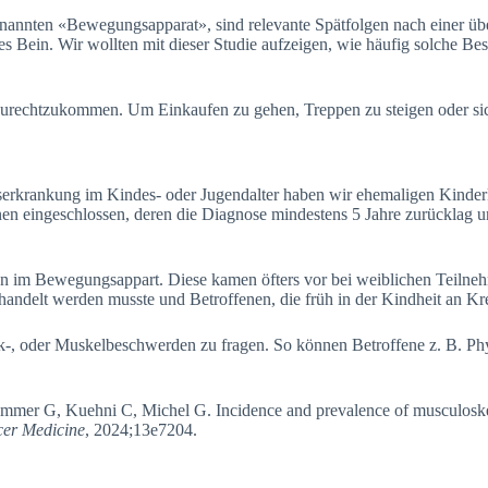
nnten «Bewegungsapparat», sind relevante Spätfolgen nach einer übe
 Bein. Wir wollten mit dieser Studie aufzeigen, wie häufig solche Bes
zurechtzukommen. Um Einkaufen zu gehen, Treppen zu steigen oder s
erkrankung im Kindes- oder Jugendalter haben wir ehemaligen Kinderk
en eingeschlossen, deren die Diagnose mindestens 5 Jahre zurücklag u
en im Bewegungsappart. Diese kamen öfters vor bei weiblichen Teilne
handelt werden musste und Betroffenen, die früh in der Kindheit an Kr
-, oder Muskelbeschwerden zu fragen. So können Betroffene z. B. Ph
er G, Kuehni C, Michel G. Incidence and prevalence of musculoskelet
er Medicine
, 2024;13e7204.